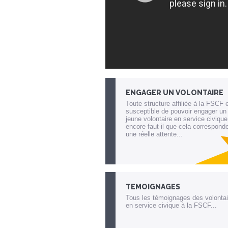
ENGAGER UN VOLONTAIRE
Toute structure affiliée à la FSCF 
susceptible de pouvoir engager un
jeune volontaire en service civique
encore faut-il que cela correspond
une réelle attente...
Lien invisible éditable sur la cible et
destination
TEMOIGNAGES
Tous les témoignages des volontai
en service civique à la FSCF...