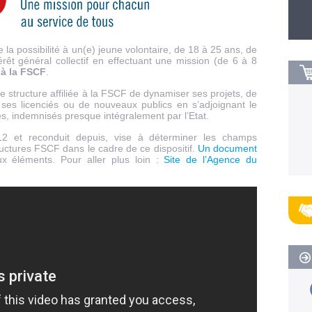
la possibilité à un(e) jeune volontaire, de 18 à 25 ans, de
érêt général collectif en effectuant une mission (de 6 à 8
e à la FSCF
.
structure affiliée à la FSCF de dynamiser ses projets, de
 ses licenciés ou de nouveaux publics en s’adjoignant le
s, indemnisés presque intégralement par l’Etat.
12 et reconduit depuis, vise à déterminer les champs
tructures FSCF dans le cadre de ce dispositif.
Un document
x éléments. Pour aller plus loin :
Site de l’Agence du