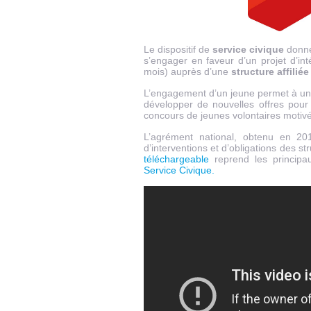
Le dispositif de
service civique
donne 
s’engager en faveur d’un projet d’int
mois) auprès d’une
structure affilié
L’engagement d’un jeune permet à une 
développer de nouvelles offres pour
concours de jeunes volontaires motivé
L’agrément national, obtenu en 20
d’interventions et d’obligations des s
téléchargeable
reprend les principau
Service Civique.