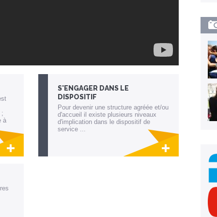
S'ENGAGER DANS LE
DISPOSITIF
est
Pour devenir une structure agréée et/ou
 ;
d'accueil il existe plusieurs niveaux
e à
d'implication dans le dispositif de
service ...
 la
Lien invisible éditable sur la cible et la
destination
res