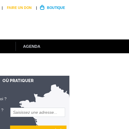
FAIRE UN DON
BOUTIQUE
AGENDA
OÙ PRATIQUER
oi ?
 ?
et