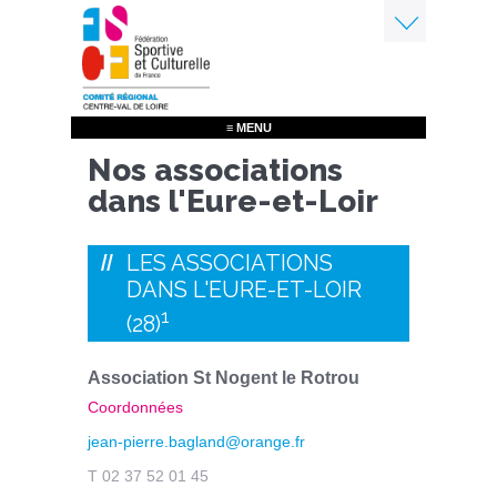
Aller
au
contenu
Menu
principal
≡ MENU
Nos associations
dans l'Eure-et-Loir
LES ASSOCIATIONS
DANS L'EURE-ET-LOIR
1
(28)
Association St Nogent le Rotrou
Coordonnées
jean-pierre.bagland@orange.fr
T 02 37 52 01 45