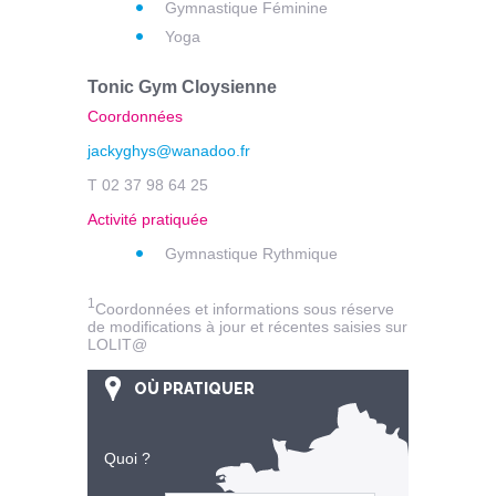
Gymnastique Féminine
Yoga
Tonic Gym Cloysienne
Coordonnées
jackyghys@wanadoo.fr
T 02 37 98 64 25
Activité pratiquée
Gymnastique Rythmique
1
Coordonnées et informations sous réserve
de modifications à jour et récentes saisies sur
LOLIT@
OÙ PRATIQUER
Quoi ?