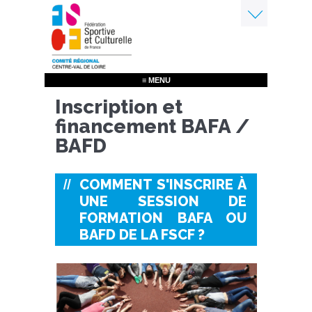
Aller
au
contenu
Menu
principal
≡ MENU
Inscription et
financement BAFA /
BAFD
COMMENT S'INSCRIRE À
UNE SESSION DE
FORMATION BAFA OU
BAFD DE LA FSCF ?