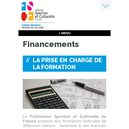
Aller
au
contenu
Menu
principal
≡ MENU
Financements
LA PRISE EN CHARGE DE
LA FORMATION
La
Fédération Sportive et Culturelle de
France
propose des formations fédérales de
différents niveaux destinées à ses licenciés