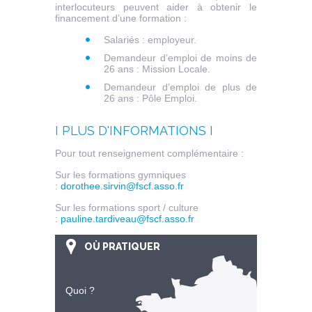
interlocuteurs peuvent aider à obtenir le
financement d’une formation :
Salariés : employeur.
Demandeur d’emploi de moins de
26 ans : Mission Locale.
Demandeur d’emploi de plus de
26 ans : Pôle Emploi.
I PLUS D'INFORMATIONS I
Pour tout renseignement complémentaire :
Sur les formations gymniques
:
dorothee.sirvin@fscf.asso.fr
Sur les formations sport / culture
:
pauline.tardiveau@fscf.asso.fr
OÙ PRATIQUER
Quoi ?