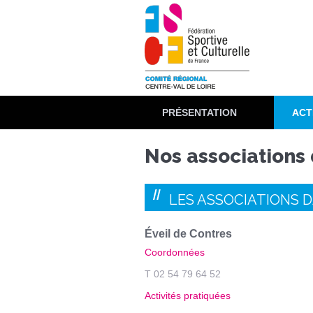
Aller
au
contenu
principal
PRÉSENTATION
ACT
Nos associations 
LES ASSOCIATIONS DA
Éveil de Contres
Coordonnées
T 02 54 79 64 52
Activités pratiquées