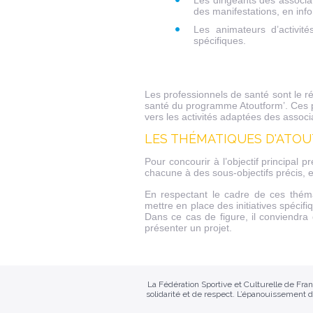
Les dirigeants des associ
des manifestations, en inf
Les animateurs d’activité
spécifiques.
DDDDDD
Les professionnels de santé sont le r
santé du programme Atoutform’. Ces 
vers les activités adaptées des associ
LES THÉMATIQUES D'ATO
Pour concourir à l’objectif principa
chacune à des sous-objectifs précis, e
En respectant le cadre de ces théma
mettre en place des initiatives spécif
Dans ce cas de figure, il conviendra
présenter un projet.
La Fédération Sportive et Culturelle de Fr
solidarité et de respect. L’épanouissement d