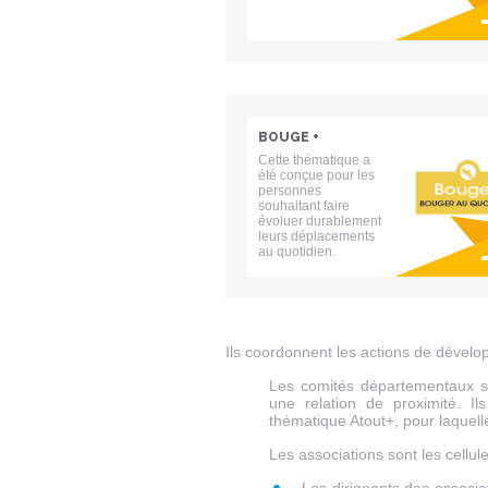
Lien invisible éditable sur la cible et
destination
BOUGE +
Cette thématique a
été conçue pour les
personnes
souhaitant faire
évoluer durablement
leurs déplacements
au quotidien.
Lien invisible éditable sur la cible et
destination
Ils coordonnent les actions de dével
Les comités départementaux so
une relation de proximité. I
thématique Atout+, pour laquelle
Les associations sont les cellu