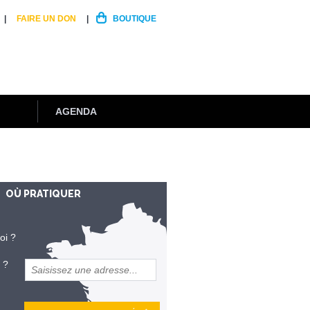
FAIRE UN DON
BOUTIQUE
AGENDA
OÙ PRATIQUER
oi ?
 ?
et