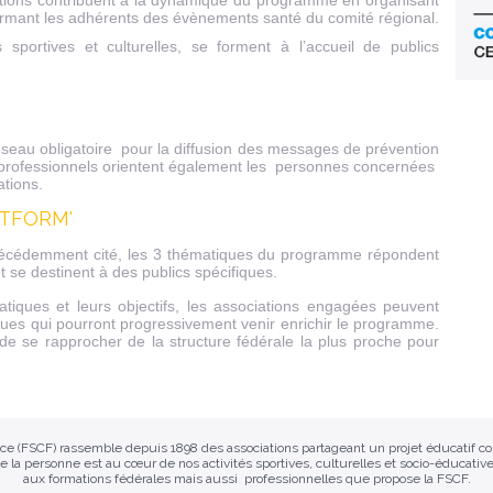
ations contribuent à la dynamique du programme en organisant
ormant les adhérents des évènements santé du comité régional.
s sportives et culturelles, se forment à l’accueil de publics
éseau obligatoire pour la diffusion des messages de prévention
professionnels orientent également les personnes concernées
ations.
UTFORM'
l précédemment cité, les 3 thématiques du programme répondent
t se destinent à des publics spécifiques.
tiques et leurs objectifs, les associations engagées peuvent
iques qui pourront progressivement venir enrichir le programme.
 de se rapprocher de la structure fédérale la plus proche pour
ance (FSCF) rassemble depuis 1898 des associations partageant un projet éducatif 
e la personne est au cœur de nos activités sportives, culturelles et socio-éducative
aux formations fédérales mais aussi professionnelles que propose la FSCF.