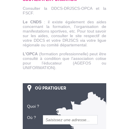
Consulter la DDCS-DRJSCS-OPCA et la
FSCF.
Le CNDS
: il existe également des aides
concernant la formation, l’organisation de
manifestations sportives, etc. Pour tout savoir
sur les aides, consulter le site respectif de
votre DDCS et votre DRJSCS via votre ligue
régionale ou comité départemental.
L’OPCA
(formation professionnelle) peut être
consulté à condition que l’association cotise
pour l’éducateur (AGEFOS ou
UNIFORMATION).
OÙ PRATIQUER
Quoi ?
Où ?